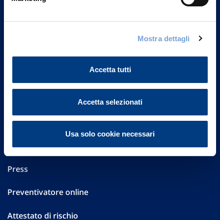
Part. IVA 01329510158
FAQ
Mostra dettagli
Governance
Accetta tutti
Investor Relations
Altre informazioni
Accetta selezionati
Sostenibilità
Usa solo cookie necessari
Performances
Press
Preventivatore online
Attestato di rischio