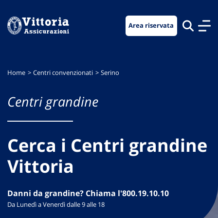
Vai
Vai
Vai
al
al
al
Area riservata
menu
contenuto
footer
di
principale
navigazione
Home
Centri convenzionati
Serino
Centri grandine
Cerca i Centri grandine
Vittoria
Danni da grandine? Chiama l'800.19.10.10
Da Lunedì a Venerdì dalle 9 alle 18