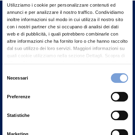
un nostro Agente.
Utilizziamo i cookie per personalizzare contenuti ed
annunci e per analizzare il nostro traffico. Condividiamo
inoltre informazioni sul modo in cui utilizza il nostro sito
Contattaci
con i nostri partner che si occupano di analisi dei dati
web e di pubblicità, i quali potrebbero combinarle con
altre informazioni che ha fornito loro o che hanno raccolto
dal suo utilizzo dei loro servizi. Maggiori informazioni su
quali cookie utilizziamo nella sezione Dettagli. Scopra di
più su chi siamo, come può contattarci e come trattiamo i
dati personali nella nostra Informativa sulla privacy che
Selezione
può trovare nel footer del sito nella sezione "Informativa
Necessari
del
Privacy del sito".
consenso
Preferenze
Vittoria Assicurazioni S.p.A.
Statistiche
Via Ignazio Gardella, 2
20149 Milano
Marketing