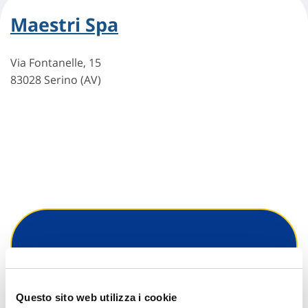
Maestri Spa
Via Fontanelle, 15
83028 Serino (AV)
Hai bisogno di
informazioni?
Questo sito web utilizza i cookie
Trova l'Agenzia più vicina a te e parla con