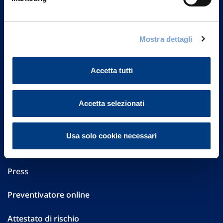
Part. IVA 01329510158
FAQ
Mostra dettagli
Governance
Accetta tutti
Investor Relations
Altre informazioni
Accetta selezionati
Sostenibilità
Usa solo cookie necessari
Performances
Press
Preventivatore online
Attestato di rischio