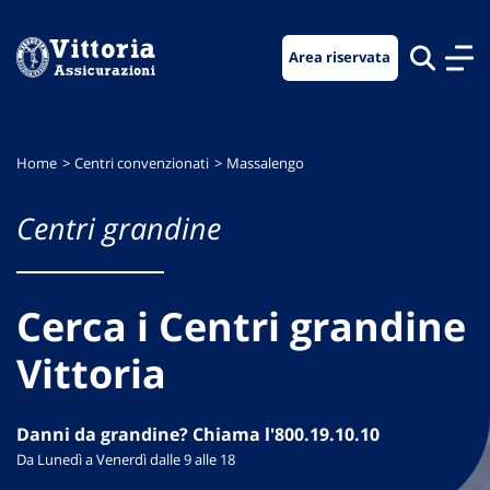
Vai
Vai
Vai
al
al
al
Area riservata
menu
contenuto
footer
di
principale
navigazione
Home
Centri convenzionati
Massalengo
Centri grandine
Cerca i Centri grandine
Vittoria
Danni da grandine? Chiama l'800.19.10.10
Da Lunedì a Venerdì dalle 9 alle 18