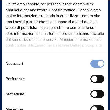
un nostro Agente.
Utilizziamo i cookie per personalizzare contenuti ed
annunci e per analizzare il nostro traffico. Condividiamo
inoltre informazioni sul modo in cui utilizza il nostro sito
Contattaci
con i nostri partner che si occupano di analisi dei dati
web e di pubblicità, i quali potrebbero combinarle con
altre informazioni che ha fornito loro o che hanno raccolto
dal suo utilizzo dei loro servizi. Maggiori informazioni su
quali cookie utilizziamo nella sezione Dettagli. Scopra di
più su chi siamo, come può contattarci e come trattiamo i
dati personali nella nostra Informativa sulla privacy che
Selezione
può trovare nel footer del sito nella sezione "Informativa
Necessari
del
Privacy del sito".
consenso
Preferenze
Vittoria Assicurazioni S.p.A.
Statistiche
Via Ignazio Gardella, 2
20149 Milano
Marketing