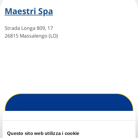
Maestri Spa
Strada Longa 809, 17
26815 Massalengo (LO)
Hai bisogno di
informazioni?
Questo sito web utilizza i cookie
Trova l'Agenzia più vicina a te e parla con