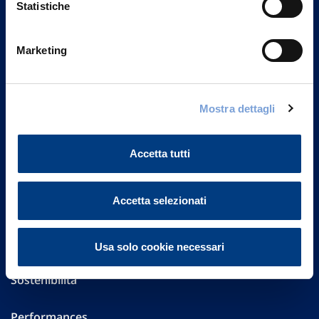
Statistiche
Marketing
Vittoria Assicurazioni S.p.A.
Via Ignazio Gardella, 2
20149 Milano
Part. IVA 01329510158
Mostra dettagli
FAQ
Accetta tutti
Governance
Accetta selezionati
Investor Relations
Altre informazioni
Usa solo cookie necessari
Sostenibilità
Performances