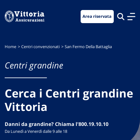
Vai
Vai
Vai
al
al
al
Area riservata
menu
contenuto
footer
di
principale
navigazione
Home
Centri convenzionati
San Fermo Della Battaglia
Centri grandine
Cerca i Centri grandine
Vittoria
Danni da grandine? Chiama l'800.19.10.10
Da Lunedì a Venerdì dalle 9 alle 18