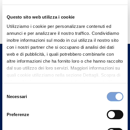
Questo sito web utilizza i cookie
Hai bisogno di
Utilizziamo i cookie per personalizzare contenuti ed
informazioni?
annunci e per analizzare il nostro traffico. Condividiamo
Trova l'Agenzia più vicina a te e parla con
inoltre informazioni sul modo in cui utilizza il nostro sito
con i nostri partner che si occupano di analisi dei dati
un nostro Agente.
web e di pubblicità, i quali potrebbero combinarle con
altre informazioni che ha fornito loro o che hanno raccolto
Contattaci
dal suo utilizzo dei loro servizi. Maggiori informazioni su
quali cookie utilizziamo nella sezione Dettagli. Scopra di
più su chi siamo, come può contattarci e come trattiamo i
dati personali nella nostra Informativa sulla privacy che
Selezione
può trovare nel footer del sito nella sezione "Informativa
Necessari
del
Privacy del sito".
consenso
Preferenze