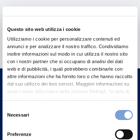
Questo sito web utilizza i cookie
Utilizziamo i cookie per personalizzare contenuti ed
Hai bisogno di
annunci e per analizzare il nostro traffico. Condividiamo
informazioni?
inoltre informazioni sul modo in cui utilizza il nostro sito
con i nostri partner che si occupano di analisi dei dati
Trova l'Agenzia più vicina a te e parla con
web e di pubblicità, i quali potrebbero combinarle con
un nostro Agente.
altre informazioni che ha fornito loro o che hanno raccolto
dal suo utilizzo dei loro servizi. Maggiori informazioni su
Contattaci
quali cookie utilizziamo nella sezione Dettagli. Scopra di
più su chi siamo, come può contattarci e come trattiamo i
dati personali nella nostra Informativa sulla privacy che
Selezione
può trovare nel footer del sito nella sezione "Informativa
Necessari
del
Privacy del sito".
consenso
Preferenze