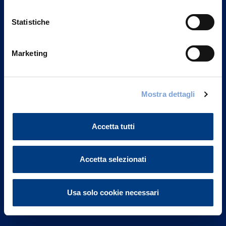
Statistiche
Marketing
Vittoria Assicurazioni S.p.A.
Via Ignazio Gardella, 2
Mostra dettagli
20149 Milano
Part. IVA 01329510158
Accetta tutti
FAQ
Accetta selezionati
Governance
Investor Relations
Usa solo cookie necessari
Altre informazioni