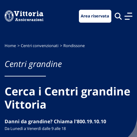
Vai
Vai
Vai
al
al
al
Area riservata
menu
contenuto
footer
di
principale
navigazione
Home
Centri convenzionati
Rondissone
Centri grandine
Cerca i Centri grandine
Vittoria
Danni da grandine? Chiama l'800.19.10.10
Da Lunedì a Venerdì dalle 9 alle 18