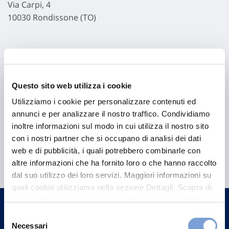
Via Carpi, 4
10030 Rondissone (TO)
Questo sito web utilizza i cookie
Utilizziamo i cookie per personalizzare contenuti ed
annunci e per analizzare il nostro traffico. Condividiamo
inoltre informazioni sul modo in cui utilizza il nostro sito
con i nostri partner che si occupano di analisi dei dati
Hai bisogno di
web e di pubblicità, i quali potrebbero combinarle con
informazioni?
altre informazioni che ha fornito loro o che hanno raccolto
dal suo utilizzo dei loro servizi. Maggiori informazioni su
Trova l'Agenzia più vicina a te e parla con
quali cookie utilizziamo nella sezione Dettagli. Scopra di
un nostro Agente.
più su chi siamo, come può contattarci e come trattiamo i
dati personali nella nostra Informativa sulla privacy che
Selezione
Contattaci
può trovare nel footer del sito nella sezione "Informativa
Necessari
del