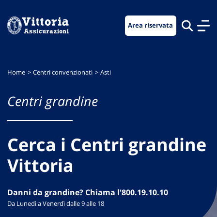
Vai
Vai
Vai
al
al
al
Area riservata
menu
contenuto
footer
di
principale
navigazione
Home
Centri convenzionati
Asti
Centri grandine
Cerca i Centri grandine
Vittoria
Danni da grandine? Chiama l'800.19.10.10
Da Lunedì a Venerdì dalle 9 alle 18