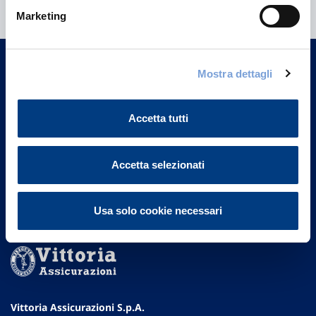
informazioni?
Marketing
Trova l'Agenzia più vicina a te e parla con
un nostro Agente.
Mostra dettagli
Contattaci
Accetta tutti
Accetta selezionati
Usa solo cookie necessari
Vittoria Assicurazioni S.p.A.