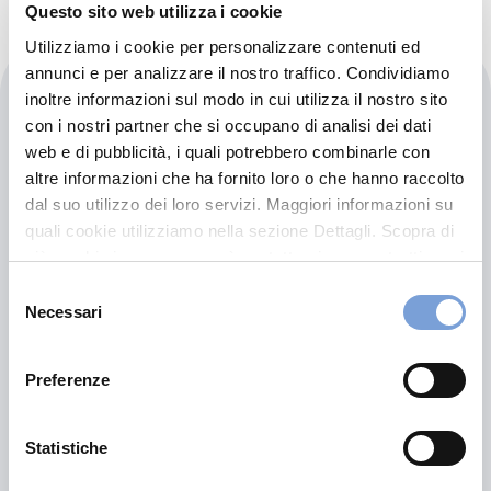
Questo sito web utilizza i cookie
Utilizziamo i cookie per personalizzare contenuti ed
annunci e per analizzare il nostro traffico. Condividiamo
Maestri Spa
inoltre informazioni sul modo in cui utilizza il nostro sito
con i nostri partner che si occupano di analisi dei dati
web e di pubblicità, i quali potrebbero combinarle con
Via Bottego 16
altre informazioni che ha fornito loro o che hanno raccolto
14100 Asti (AT)
dal suo utilizzo dei loro servizi. Maggiori informazioni su
quali cookie utilizziamo nella sezione Dettagli. Scopra di
più su chi siamo, come può contattarci e come trattiamo i
dati personali nella nostra Informativa sulla privacy che
Selezione
può trovare nel footer del sito nella sezione "Informativa
Necessari
del
Privacy del sito".
consenso
Preferenze
Statistiche
Hai bisogno di