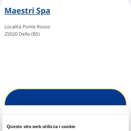
Maestri Spa
Località Ponte Rosso
25020 Dello (BS)
Hai bisogno di
informazioni?
Questo sito web utilizza i cookie
Trova l'Agenzia più vicina a te e parla con