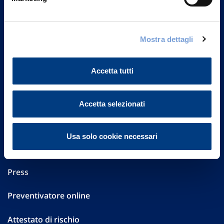
Part. IVA 01329510158
FAQ
Mostra dettagli
Governance
Accetta tutti
Investor Relations
Altre informazioni
Accetta selezionati
Sostenibilità
Usa solo cookie necessari
Performances
Press
Preventivatore online
Attestato di rischio