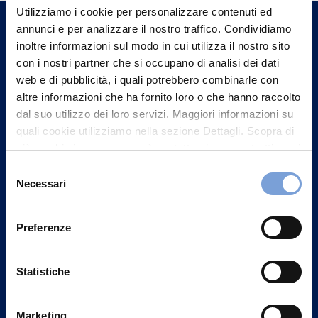
un nostro Agente.
Utilizziamo i cookie per personalizzare contenuti ed
annunci e per analizzare il nostro traffico. Condividiamo
inoltre informazioni sul modo in cui utilizza il nostro sito
Contattaci
con i nostri partner che si occupano di analisi dei dati
web e di pubblicità, i quali potrebbero combinarle con
altre informazioni che ha fornito loro o che hanno raccolto
dal suo utilizzo dei loro servizi. Maggiori informazioni su
quali cookie utilizziamo nella sezione Dettagli. Scopra di
più su chi siamo, come può contattarci e come trattiamo i
dati personali nella nostra Informativa sulla privacy che
Selezione
può trovare nel footer del sito nella sezione "Informativa
Necessari
del
Privacy del sito".
consenso
Preferenze
Vittoria Assicurazioni S.p.A.
Statistiche
Via Ignazio Gardella, 2
20149 Milano
Marketing