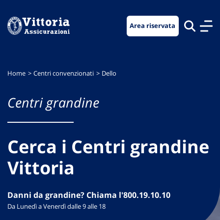
Vai
Vai
Vai
al
al
al
Area riservata
menu
contenuto
footer
di
principale
navigazione
Home
Centri convenzionati
Dello
Centri grandine
Cerca i Centri grandine
Vittoria
Danni da grandine? Chiama l'800.19.10.10
Da Lunedì a Venerdì dalle 9 alle 18