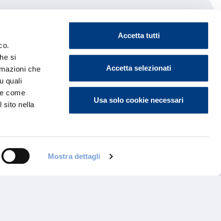
Accetta tutti
co.
he si
Accetta selezionati
ormazioni che
u quali
i e come
Usa solo cookie necessari
 sito nella
Mostra dettagli
ontattaci