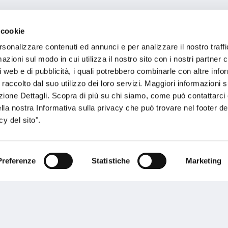
 cookie
rsonalizzare contenuti ed annunci e per analizzare il nostro traffi
zioni sul modo in cui utilizza il nostro sito con i nostri partner c
i web e di pubblicità, i quali potrebbero combinarle con altre inf
 raccolto dal suo utilizzo dei loro servizi. Maggiori informazioni s
ezione Dettagli. Scopra di più su chi siamo, come può contattarc
ella nostra Informativa sulla privacy che può trovare nel footer del
y del sito".
Preferenze
Statistiche
Marketing
sogno di informazioni?
genzia più vicina a te e parla con un
C
ente.