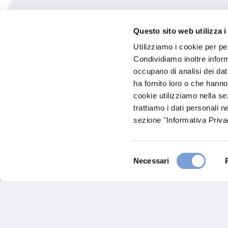
Maestri Spa
Questo sito web utilizza i
Utilizziamo i cookie per pe
Via B. Labanca, 113/f
Condividiamo inoltre informa
86100 Campobasso (CB)
occupano di analisi dei dat
ha fornito loro o che hanno
cookie utilizziamo nella s
trattiamo i dati personali n
sezione "Informativa Privac
Selezione
Necessari
del
consenso
Hai bi
Trova l'A
nostro Ag