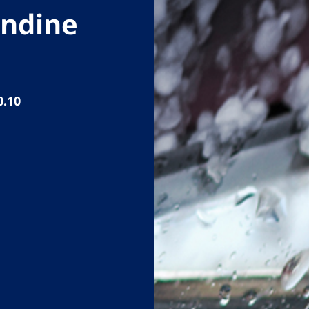
andine
0.10