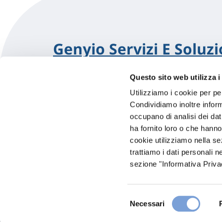
Genyio Servizi E Soluzio
Questo sito web utilizza i
In Evidenza
Utilizziamo i cookie per pe
Via Marconi 55
Condividiamo inoltre informa
86081 Agnone (IS)
Indicazioni
occupano di analisi dei dat
ha fornito loro o che hanno
Visita il sito
cookie utilizziamo nella s
trattiamo i dati personali n
sezione "Informativa Privac
Selezione
Necessari
del
consenso