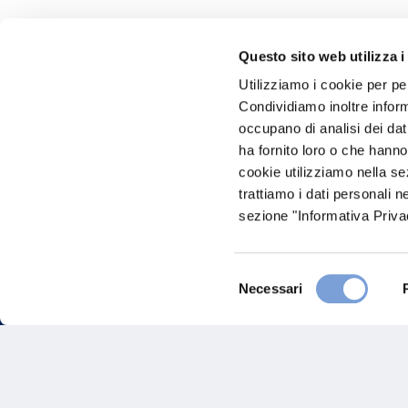
Questo sito web utilizza i
Hai bi
Utilizziamo i cookie per pe
Condividiamo inoltre informa
Trova l'A
occupano di analisi dei dat
nostro Ag
ha fornito loro o che hanno
cookie utilizziamo nella s
trattiamo i dati personali n
sezione "Informativa Privac
Selezione
Necessari
del
consenso
FAQ
Gove