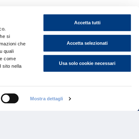
Accetta tutti
co.
he si
ontattaci
Accetta selezionati
ormazioni che
u quali
i e come
Usa solo cookie necessari
 sito nella
Mostra dettagli
Programma di Fidelizzazione
Reclami