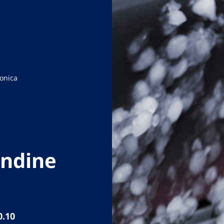
Ionica
andine
0.10