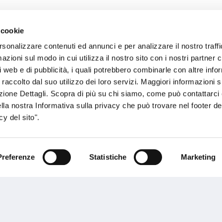
 cookie
sogno di informazioni?
rsonalizzare contenuti ed annunci e per analizzare il nostro traffi
zioni sul modo in cui utilizza il nostro sito con i nostri partner c
genzia più vicina a te e parla con un
C
i web e di pubblicità, i quali potrebbero combinarle con altre inf
ente.
 raccolto dal suo utilizzo dei loro servizi. Maggiori informazioni s
ezione Dettagli. Scopra di più su chi siamo, come può contattarc
ella nostra Informativa sulla privacy che può trovare nel footer del
y del sito".
Preferenze
Statistiche
Marketing
Performances
rnance
Press