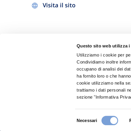
Visita il sito
Questo sito web utilizza i
Utilizziamo i cookie per pe
Condividiamo inoltre informa
occupano di analisi dei dat
Hai bi
ha fornito loro o che hanno
Trova l'A
cookie utilizziamo nella s
trattiamo i dati personali n
nostro Ag
sezione "Informativa Privac
Selezione
Necessari
del
consenso