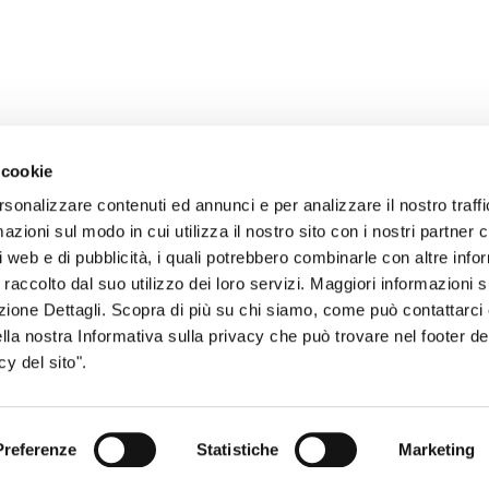
 cookie
rsonalizzare contenuti ed annunci e per analizzare il nostro traffi
zioni sul modo in cui utilizza il nostro sito con i nostri partner c
i web e di pubblicità, i quali potrebbero combinarle con altre inf
sogno di informazioni?
 raccolto dal suo utilizzo dei loro servizi. Maggiori informazioni s
genzia più vicina a te e parla con un
C
ezione Dettagli. Scopra di più su chi siamo, come può contattarc
ella nostra Informativa sulla privacy che può trovare nel footer del
ente.
y del sito".
Preferenze
Statistiche
Marketing