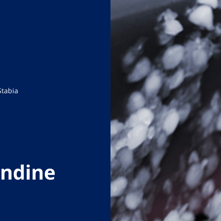
Stabia
andine