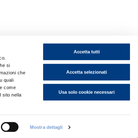
Accetta tutti
co.
he si
Accetta selezionati
ormazioni che
u quali
ontattaci
i e come
Usa solo cookie necessari
 sito nella
Mostra dettagli