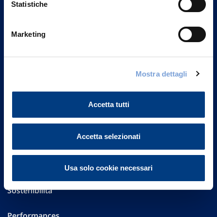
Statistiche
Marketing
Vittoria Assicurazioni S.p.A.
Via Ignazio Gardella, 2
20149 Milano
Part. IVA 01329510158
Mostra dettagli
FAQ
Accetta tutti
Governance
Accetta selezionati
Investor Relations
Altre informazioni
Usa solo cookie necessari
Sostenibilità
Performances