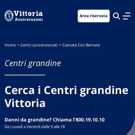
Vai
Vai
Vai
al
al
al
Area riservata
menu
contenuto
footer
di
principale
navigazione
Home
Centri convenzionati
Casnate Con Bernate
Centri grandine
Cerca i Centri grandine
Vittoria
Danni da grandine? Chiama l'800.19.10.10
Da Lunedì a Venerdì dalle 9 alle 18