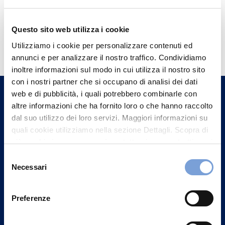
Questo sito web utilizza i cookie
Hai bisogno di
Utilizziamo i cookie per personalizzare contenuti ed
informazioni?
annunci e per analizzare il nostro traffico. Condividiamo
Trova l'Agenzia più vicina a te e parla con
inoltre informazioni sul modo in cui utilizza il nostro sito
con i nostri partner che si occupano di analisi dei dati
un nostro Agente.
web e di pubblicità, i quali potrebbero combinarle con
altre informazioni che ha fornito loro o che hanno raccolto
Contattaci
dal suo utilizzo dei loro servizi. Maggiori informazioni su
quali cookie utilizziamo nella sezione Dettagli. Scopra di
più su chi siamo, come può contattarci e come trattiamo i
dati personali nella nostra Informativa sulla privacy che
Selezione
può trovare nel footer del sito nella sezione "Informativa
Necessari
del
Privacy del sito".
consenso
Preferenze