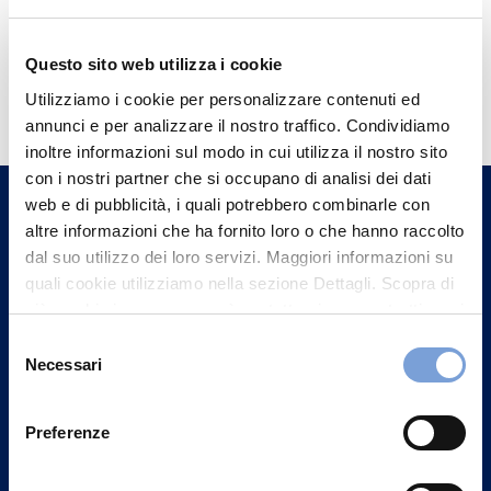
Questo sito web utilizza i cookie
Hai bisogno di
Utilizziamo i cookie per personalizzare contenuti ed
informazioni?
annunci e per analizzare il nostro traffico. Condividiamo
Trova l'Agenzia più vicina a te e parla con
inoltre informazioni sul modo in cui utilizza il nostro sito
con i nostri partner che si occupano di analisi dei dati
un nostro Agente.
web e di pubblicità, i quali potrebbero combinarle con
altre informazioni che ha fornito loro o che hanno raccolto
Contattaci
dal suo utilizzo dei loro servizi. Maggiori informazioni su
quali cookie utilizziamo nella sezione Dettagli. Scopra di
più su chi siamo, come può contattarci e come trattiamo i
dati personali nella nostra Informativa sulla privacy che
Selezione
può trovare nel footer del sito nella sezione "Informativa
Necessari
del
Privacy del sito".
consenso
Preferenze