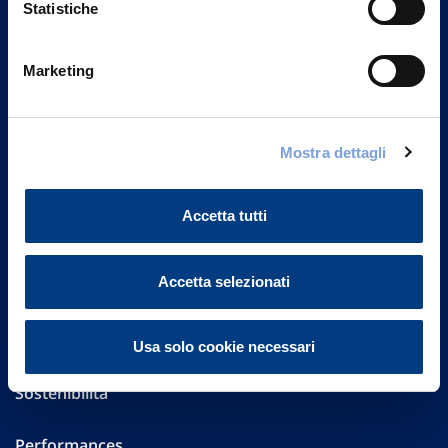
Statistiche
Marketing
Vittoria Assicurazioni S.p.A.
Via Ignazio Gardella, 2
20149 Milano
Part. IVA 01329510158
Mostra dettagli
FAQ
Accetta tutti
Governance
Accetta selezionati
Investor Relations
Altre informazioni
Usa solo cookie necessari
Sostenibilità
Performances