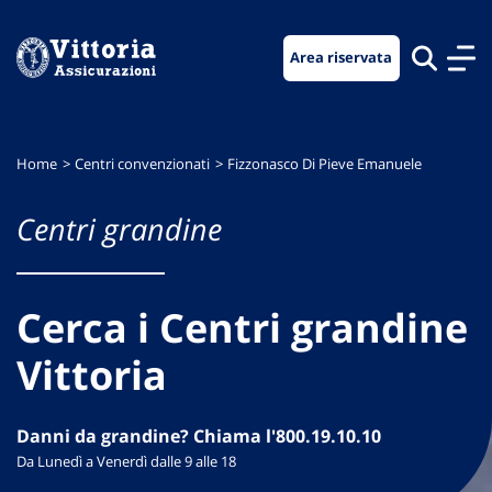
Vai
Vai
Vai
al
al
al
Area riservata
menu
contenuto
footer
di
principale
navigazione
Home
Centri convenzionati
Fizzonasco Di Pieve Emanuele
Centri grandine
Cerca i Centri grandine
Vittoria
Danni da grandine? Chiama l'800.19.10.10
Da Lunedì a Venerdì dalle 9 alle 18