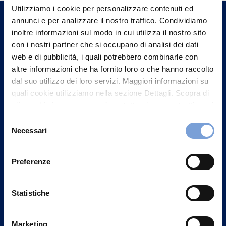
un nostro Agente.
Utilizziamo i cookie per personalizzare contenuti ed
annunci e per analizzare il nostro traffico. Condividiamo
inoltre informazioni sul modo in cui utilizza il nostro sito
Contattaci
con i nostri partner che si occupano di analisi dei dati
web e di pubblicità, i quali potrebbero combinarle con
altre informazioni che ha fornito loro o che hanno raccolto
dal suo utilizzo dei loro servizi. Maggiori informazioni su
quali cookie utilizziamo nella sezione Dettagli. Scopra di
più su chi siamo, come può contattarci e come trattiamo i
dati personali nella nostra Informativa sulla privacy che
Selezione
può trovare nel footer del sito nella sezione "Informativa
Necessari
del
Privacy del sito".
consenso
Preferenze
Vittoria Assicurazioni S.p.A.
Statistiche
Via Ignazio Gardella, 2
20149 Milano
Marketing