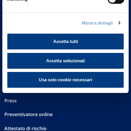
Part. IVA 01329510158
FAQ
Mostra dettagli
Governance
Accetta tutti
Investor Relations
Altre informazioni
Accetta selezionati
Sostenibilità
Usa solo cookie necessari
Performances
Press
Preventivatore online
Attestato di rischio