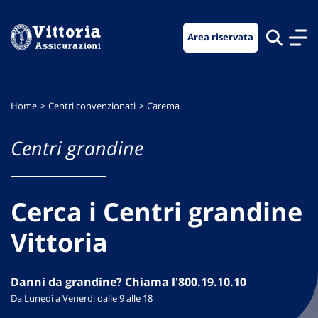
Vai
Vai
Vai
al
al
al
Area riservata
menu
contenuto
footer
di
principale
navigazione
Home
Centri convenzionati
Carema
Centri grandine
Cerca i Centri grandine
Vittoria
Danni da grandine? Chiama l'800.19.10.10
Da Lunedì a Venerdì dalle 9 alle 18