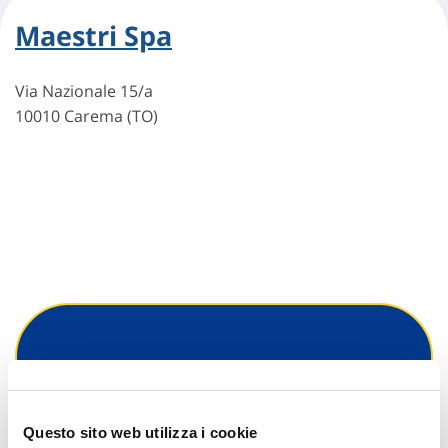
Maestri Spa
Via Nazionale 15/a
10010 Carema (TO)
Hai bisogno di
informazioni?
Questo sito web utilizza i cookie
Trova l'Agenzia più vicina a te e parla con