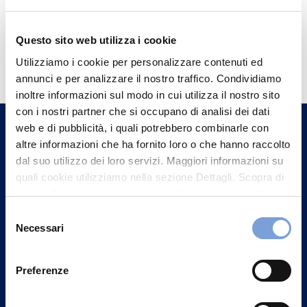
Questo sito web utilizza i cookie
Hai bisogno di
Utilizziamo i cookie per personalizzare contenuti ed
informazioni?
annunci e per analizzare il nostro traffico. Condividiamo
Trova l'Agenzia più vicina a te e parla con
inoltre informazioni sul modo in cui utilizza il nostro sito
con i nostri partner che si occupano di analisi dei dati
un nostro Agente.
web e di pubblicità, i quali potrebbero combinarle con
altre informazioni che ha fornito loro o che hanno raccolto
Contattaci
dal suo utilizzo dei loro servizi. Maggiori informazioni su
quali cookie utilizziamo nella sezione Dettagli. Scopra di
più su chi siamo, come può contattarci e come trattiamo i
dati personali nella nostra Informativa sulla privacy che
Selezione
può trovare nel footer del sito nella sezione "Informativa
Necessari
del
Privacy del sito".
consenso
Preferenze