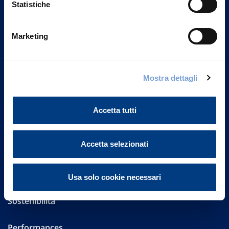
Statistiche
Marketing
Vittoria Assicurazioni S.p.A.
Via Ignazio Gardella, 2
20149 Milano
Part. IVA 01329510158
Mostra dettagli
FAQ
Accetta tutti
Governance
Accetta selezionati
Investor Relations
Altre informazioni
Usa solo cookie necessari
Sostenibilità
Performances