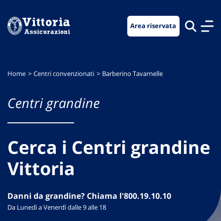
Vai
Vai
Vai
al
al
al
Area riservata
menu
contenuto
footer
di
principale
navigazione
Home
Centri convenzionati
Barberino Tavarnelle
Centri grandine
Cerca i Centri grandine
Vittoria
Danni da grandine? Chiama l'800.19.10.10
Da Lunedì a Venerdì dalle 9 alle 18