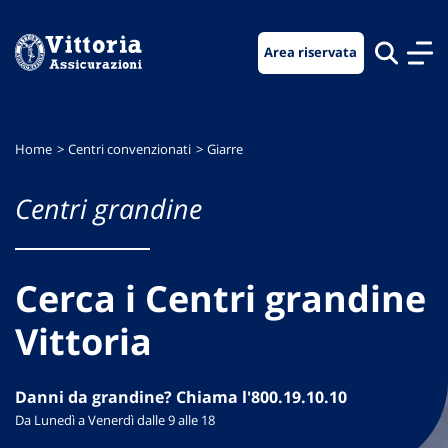
Vai
Vai
Vai
al
al
al
Area riservata
menu
contenuto
footer
di
principale
navigazione
Home
Centri convenzionati
Giarre
Centri grandine
Cerca i Centri grandine
Vittoria
Danni da grandine? Chiama l'800.19.10.10
Da Lunedì a Venerdì dalle 9 alle 18