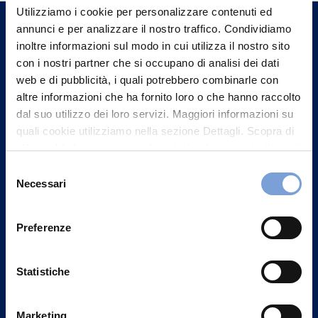
un nostro Agente.
Utilizziamo i cookie per personalizzare contenuti ed
annunci e per analizzare il nostro traffico. Condividiamo
inoltre informazioni sul modo in cui utilizza il nostro sito
Contattaci
con i nostri partner che si occupano di analisi dei dati
web e di pubblicità, i quali potrebbero combinarle con
altre informazioni che ha fornito loro o che hanno raccolto
dal suo utilizzo dei loro servizi. Maggiori informazioni su
quali cookie utilizziamo nella sezione Dettagli. Scopra di
più su chi siamo, come può contattarci e come trattiamo i
dati personali nella nostra Informativa sulla privacy che
Selezione
può trovare nel footer del sito nella sezione "Informativa
Necessari
del
Privacy del sito".
consenso
Preferenze
Vittoria Assicurazioni S.p.A.
Statistiche
Via Ignazio Gardella, 2
20149 Milano
Marketing