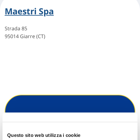
Maestri Spa
Strada 85
95014 Giarre (CT)
Hai bisogno di
informazioni?
Questo sito web utilizza i cookie
Trova l'Agenzia più vicina a te e parla con