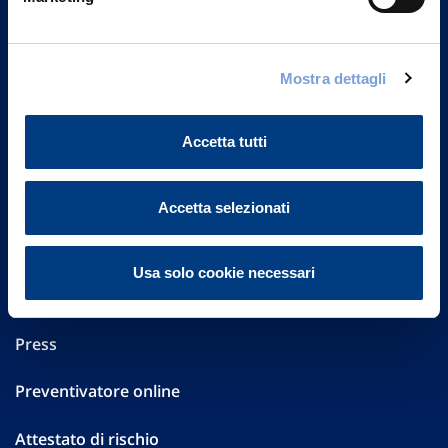
Part. IVA 01329510158
FAQ
Mostra dettagli
Governance
Accetta tutti
Investor Relations
Altre informazioni
Accetta selezionati
Sostenibilità
Usa solo cookie necessari
Performances
Press
Preventivatore online
Attestato di rischio