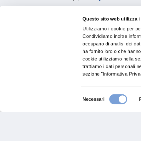
Visita il sito
Questo sito web utilizza i
Utilizziamo i cookie per pe
Condividiamo inoltre informa
occupano di analisi dei dat
ha fornito loro o che hanno
cookie utilizziamo nella s
trattiamo i dati personali n
sezione "Informativa Privac
Maestri Spa
Selezione
Necessari
del
consenso
Via Marco Mastacchi, 67
57122 Livorno (LI)