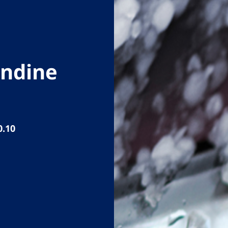
andine
0.10