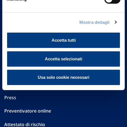
Part. IVA 01329510158
FAQ
Mostra dettagli
Governance
Accetta tutti
Investor Relations
Altre informazioni
Accetta selezionati
Sostenibilità
Usa solo cookie necessari
Performances
Press
Preventivatore online
Attestato di rischio