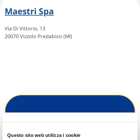
Maestri Spa
Via Di Vittorio, 13
20070 Vizzolo Predabissi (MI)
Hai bisogno di
informazioni?
Questo sito web utilizza i cookie
Trova l'Agenzia più vicina a te e parla con