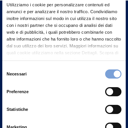
un nostro Agente.
Utilizziamo i cookie per personalizzare contenuti ed
annunci e per analizzare il nostro traffico. Condividiamo
inoltre informazioni sul modo in cui utilizza il nostro sito
Contattaci
con i nostri partner che si occupano di analisi dei dati
web e di pubblicità, i quali potrebbero combinarle con
altre informazioni che ha fornito loro o che hanno raccolto
dal suo utilizzo dei loro servizi. Maggiori informazioni su
quali cookie utilizziamo nella sezione Dettagli. Scopra di
più su chi siamo, come può contattarci e come trattiamo i
dati personali nella nostra Informativa sulla privacy che
Selezione
può trovare nel footer del sito nella sezione "Informativa
Necessari
del
Privacy del sito".
consenso
Preferenze
Vittoria Assicurazioni S.p.A.
Statistiche
Via Ignazio Gardella, 2
20149 Milano
Marketing