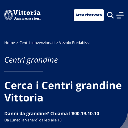
Vai
Vai
Vai
al
al
al
Area riservata
menu
contenuto
footer
di
principale
navigazione
Home
Centri convenzionati
Vizzolo Predabissi
Centri grandine
Cerca i Centri grandine
Vittoria
Danni da grandine? Chiama l'800.19.10.10
Da Lunedì a Venerdì dalle 9 alle 18