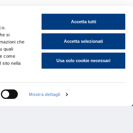
Accetta tutti
co.
he si
ontattaci
Accetta selezionati
ormazioni che
u quali
i e come
Usa solo cookie necessari
 sito nella
Mostra dettagli
Programma di Fidelizzazione
Reclami