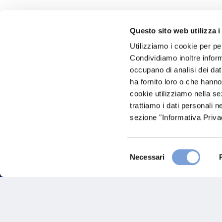
Questo sito web utilizza i
Hai bi
Utilizziamo i cookie per pe
Condividiamo inoltre informa
Trova l'A
occupano di analisi dei dat
nostro Ag
ha fornito loro o che hanno
cookie utilizziamo nella s
trattiamo i dati personali n
sezione "Informativa Privac
Selezione
Necessari
del
consenso
FAQ
Gove