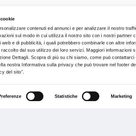
 cookie
sogno di informazioni?
rsonalizzare contenuti ed annunci e per analizzare il nostro traffi
zioni sul modo in cui utilizza il nostro sito con i nostri partner c
genzia più vicina a te e parla con un
C
i web e di pubblicità, i quali potrebbero combinarle con altre inf
ente.
 raccolto dal suo utilizzo dei loro servizi. Maggiori informazioni s
ezione Dettagli. Scopra di più su chi siamo, come può contattarc
ella nostra Informativa sulla privacy che può trovare nel footer del
y del sito".
Preferenze
Statistiche
Marketing
Performances
rnance
Press