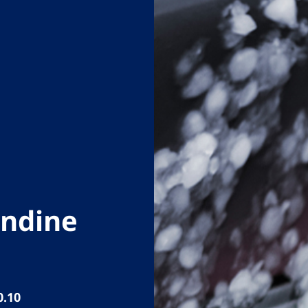
andine
0.10