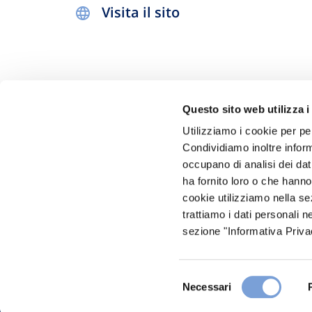
Visita il sito
Questo sito web utilizza i
Utilizziamo i cookie per pe
Condividiamo inoltre informa
occupano di analisi dei dat
Hai bi
ha fornito loro o che hanno
Trova l'A
cookie utilizziamo nella s
trattiamo i dati personali n
nostro Ag
sezione "Informativa Privac
Selezione
Necessari
del
consenso