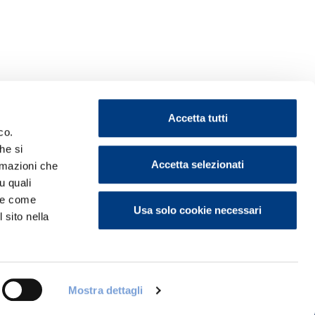
Accetta tutti
co.
he si
Accetta selezionati
ormazioni che
u quali
ontattaci
i e come
Usa solo cookie necessari
 sito nella
Mostra dettagli