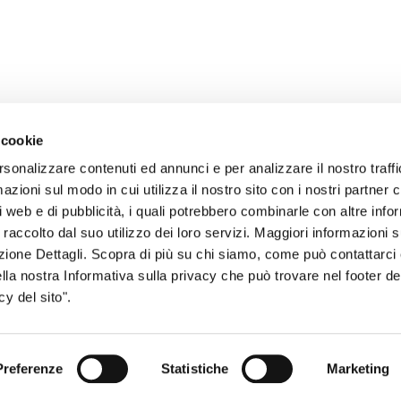
 cookie
rsonalizzare contenuti ed annunci e per analizzare il nostro traffi
zioni sul modo in cui utilizza il nostro sito con i nostri partner c
i web e di pubblicità, i quali potrebbero combinarle con altre inf
sogno di informazioni?
 raccolto dal suo utilizzo dei loro servizi. Maggiori informazioni s
genzia più vicina a te e parla con un
C
ezione Dettagli. Scopra di più su chi siamo, come può contattarc
ella nostra Informativa sulla privacy che può trovare nel footer del
ente.
y del sito".
Preferenze
Statistiche
Marketing