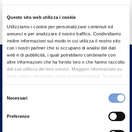
Questo sito web utilizza i cookie
Hai bisogno di
Utilizziamo i cookie per personalizzare contenuti ed
informazioni?
annunci e per analizzare il nostro traffico. Condividiamo
Trova l'Agenzia più vicina a te e parla con
inoltre informazioni sul modo in cui utilizza il nostro sito
con i nostri partner che si occupano di analisi dei dati
un nostro Agente.
web e di pubblicità, i quali potrebbero combinarle con
altre informazioni che ha fornito loro o che hanno raccolto
Contattaci
dal suo utilizzo dei loro servizi. Maggiori informazioni su
quali cookie utilizziamo nella sezione Dettagli. Scopra di
più su chi siamo, come può contattarci e come trattiamo i
dati personali nella nostra Informativa sulla privacy che
Selezione
può trovare nel footer del sito nella sezione "Informativa
Necessari
del
Privacy del sito".
consenso
Preferenze