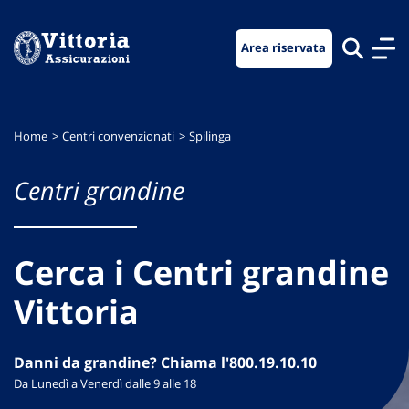
Vai
Vai
Vai
al
al
al
Area riservata
menu
contenuto
footer
di
principale
navigazione
Home
Centri convenzionati
Spilinga
Centri grandine
Cerca i Centri grandine
Vittoria
Danni da grandine? Chiama l'800.19.10.10
Da Lunedì a Venerdì dalle 9 alle 18