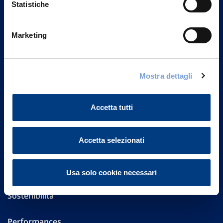
Statistiche
Marketing
Vittoria Assicurazioni S.p.A.
Via Ignazio Gardella, 2
20149 Milano
Part. IVA 01329510158
Mostra dettagli
FAQ
Accetta tutti
Governance
Accetta selezionati
Investor Relations
Altre informazioni
Usa solo cookie necessari
Sostenibilità
Performances