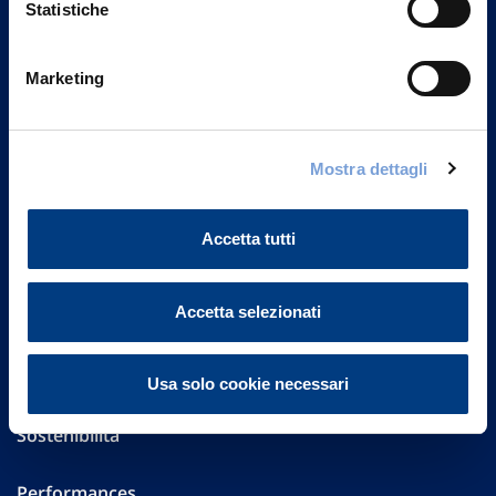
Statistiche
Marketing
Vittoria Assicurazioni S.p.A.
Via Ignazio Gardella, 2
20149 Milano
Part. IVA 01329510158
Mostra dettagli
FAQ
Accetta tutti
Governance
Accetta selezionati
Investor Relations
Altre informazioni
Usa solo cookie necessari
Sostenibilità
Performances