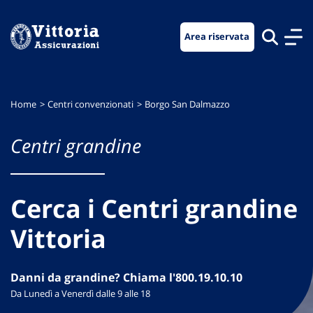
Vai
Vai
Vai
al
al
al
Area riservata
menu
contenuto
footer
di
principale
navigazione
Home
Centri convenzionati
Borgo San Dalmazzo
Centri grandine
Cerca i Centri grandine
Vittoria
Danni da grandine? Chiama l'800.19.10.10
Da Lunedì a Venerdì dalle 9 alle 18