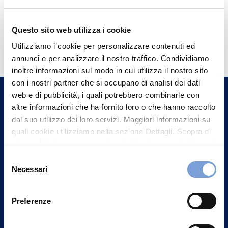
Questo sito web utilizza i cookie
Hai bisogno di
Utilizziamo i cookie per personalizzare contenuti ed
informazioni?
annunci e per analizzare il nostro traffico. Condividiamo
Trova l'Agenzia più vicina a te e parla con
inoltre informazioni sul modo in cui utilizza il nostro sito
con i nostri partner che si occupano di analisi dei dati
un nostro Agente.
web e di pubblicità, i quali potrebbero combinarle con
altre informazioni che ha fornito loro o che hanno raccolto
Contattaci
dal suo utilizzo dei loro servizi. Maggiori informazioni su
quali cookie utilizziamo nella sezione Dettagli. Scopra di
più su chi siamo, come può contattarci e come trattiamo i
dati personali nella nostra Informativa sulla privacy che
Selezione
può trovare nel footer del sito nella sezione "Informativa
Necessari
del
Privacy del sito".
consenso
Preferenze