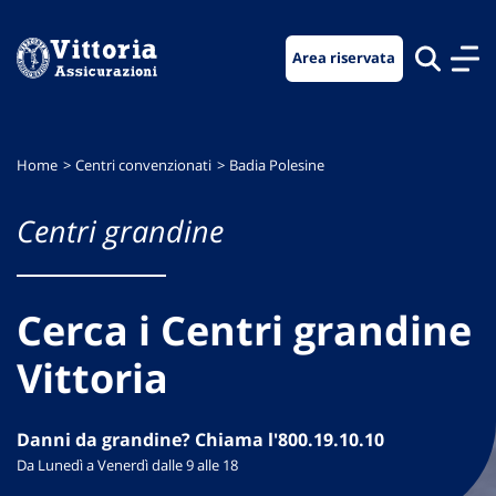
Vai
Vai
Vai
al
al
al
Area riservata
menu
contenuto
footer
di
principale
navigazione
Home
Centri convenzionati
Badia Polesine
Centri grandine
Cerca i Centri grandine
Vittoria
Danni da grandine? Chiama l'800.19.10.10
Da Lunedì a Venerdì dalle 9 alle 18