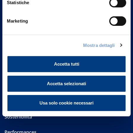
Statistiche
Marketing
Vittoria Assicurazioni S.p.A.
Via Ignazio Gardella, 2
20149 Milano
Part. IVA 01329510158
Mostra dettagli
FAQ
Accetta tutti
Governance
Accetta selezionati
Investor Relations
Altre informazioni
Usa solo cookie necessari
Sostenibilità
Performances