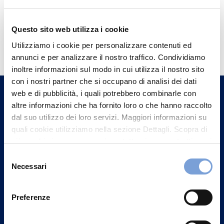
Questo sito web utilizza i cookie
Hai bisogno di
Utilizziamo i cookie per personalizzare contenuti ed
informazioni?
annunci e per analizzare il nostro traffico. Condividiamo
Trova l'Agenzia più vicina a te e parla con
inoltre informazioni sul modo in cui utilizza il nostro sito
con i nostri partner che si occupano di analisi dei dati
un nostro Agente.
web e di pubblicità, i quali potrebbero combinarle con
altre informazioni che ha fornito loro o che hanno raccolto
Contattaci
dal suo utilizzo dei loro servizi. Maggiori informazioni su
quali cookie utilizziamo nella sezione Dettagli. Scopra di
più su chi siamo, come può contattarci e come trattiamo i
dati personali nella nostra Informativa sulla privacy che
Selezione
può trovare nel footer del sito nella sezione "Informativa
Necessari
del
Privacy del sito".
consenso
Preferenze