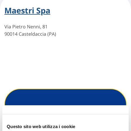
Maestri Spa
Via Pietro Nenni, 81
90014 Casteldaccia (PA)
Hai bisogno di
informazioni?
Questo sito web utilizza i cookie
Trova l'Agenzia più vicina a te e parla con