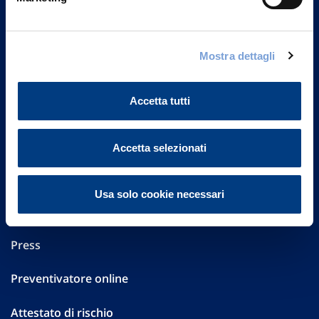
Part. IVA 01329510158
FAQ
Mostra dettagli
Governance
Accetta tutti
Investor Relations
Altre informazioni
Accetta selezionati
Sostenibilità
Usa solo cookie necessari
Performances
Press
Preventivatore online
Attestato di rischio