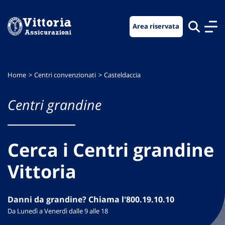
Vai
Vai
Vai
al
al
al
Area riservata
menu
contenuto
footer
di
principale
navigazione
Home
Centri convenzionati
Casteldaccia
Centri grandine
Cerca i Centri grandine
Vittoria
Danni da grandine? Chiama l'800.19.10.10
Da Lunedì a Venerdì dalle 9 alle 18