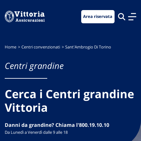
Vai
Vai
Vai
al
al
al
Area riservata
menu
contenuto
footer
di
principale
navigazione
Home
Centri convenzionati
Sant'Ambrogio Di Torino
Centri grandine
Cerca i Centri grandine
Vittoria
Danni da grandine? Chiama l'800.19.10.10
Da Lunedì a Venerdì dalle 9 alle 18