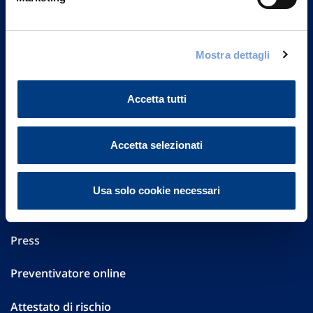
Part. IVA 01329510158
FAQ
Mostra dettagli
Governance
Accetta tutti
Investor Relations
Altre informazioni
Accetta selezionati
Sostenibilità
Usa solo cookie necessari
Performances
Press
Preventivatore online
Attestato di rischio