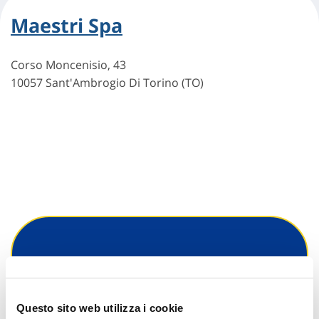
Maestri Spa
Corso Moncenisio, 43
10057 Sant'Ambrogio Di Torino (TO)
Hai bisogno di
informazioni?
Questo sito web utilizza i cookie
Trova l'Agenzia più vicina a te e parla con