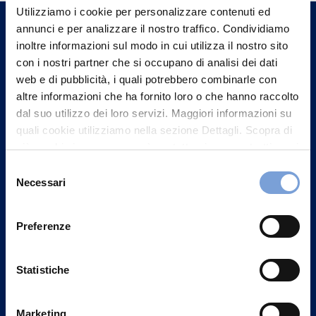
un nostro Agente.
Utilizziamo i cookie per personalizzare contenuti ed
annunci e per analizzare il nostro traffico. Condividiamo
inoltre informazioni sul modo in cui utilizza il nostro sito
Contattaci
con i nostri partner che si occupano di analisi dei dati
web e di pubblicità, i quali potrebbero combinarle con
altre informazioni che ha fornito loro o che hanno raccolto
dal suo utilizzo dei loro servizi. Maggiori informazioni su
quali cookie utilizziamo nella sezione Dettagli. Scopra di
più su chi siamo, come può contattarci e come trattiamo i
dati personali nella nostra Informativa sulla privacy che
Selezione
può trovare nel footer del sito nella sezione "Informativa
Necessari
del
Privacy del sito".
consenso
Preferenze
Vittoria Assicurazioni S.p.A.
Statistiche
Via Ignazio Gardella, 2
20149 Milano
Marketing