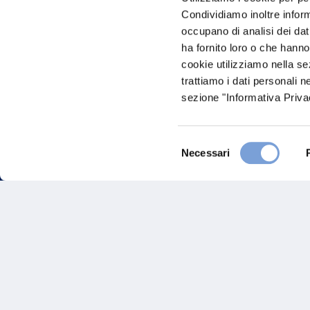
Condividiamo inoltre informa
occupano di analisi dei dat
ha fornito loro o che hanno
cookie utilizziamo nella s
trattiamo i dati personali n
sezione "Informativa Privac
Hai bi
Selezione
Necessari
del
Trova l'A
consenso
nostro Ag