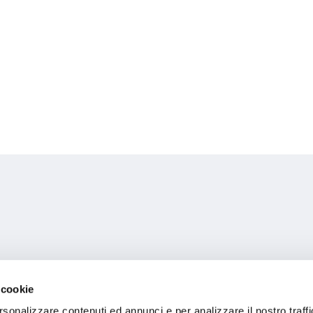
 cookie
rsonalizzare contenuti ed annunci e per analizzare il nostro traffi