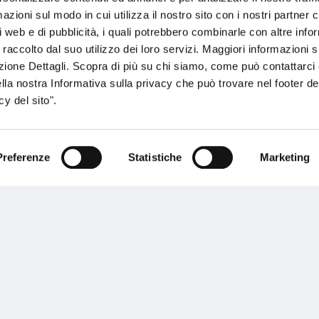
zioni sul modo in cui utilizza il nostro sito con i nostri partner c
i web e di pubblicità, i quali potrebbero combinarle con altre inf
 raccolto dal suo utilizzo dei loro servizi. Maggiori informazioni s
ezione Dettagli. Scopra di più su chi siamo, come può contattarc
ella nostra Informativa sulla privacy che può trovare nel footer del
y del sito".
sogno di informazioni?
Preferenze
Statistiche
Marketing
genzia più vicina a te e parla con un
C
ente.