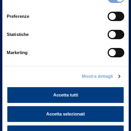
Privacy del sito".
consenso
Preferenze
Statistiche
Marketing
Mostra dettagli
Vittoria Assicurazioni S.p.A.
Via Ignazio Gardella, 2
Accetta tutti
20149 Milano
Part. IVA 01329510158
Accetta selezionati
FAQ