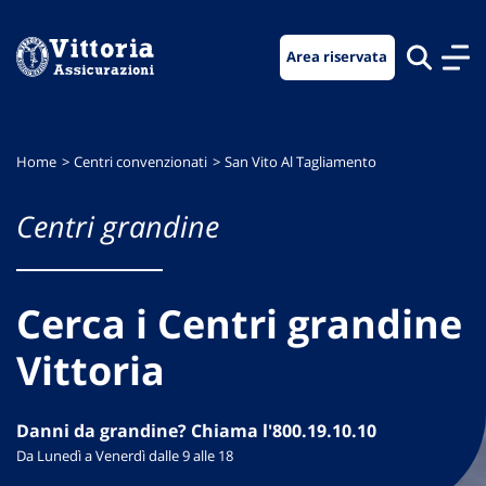
Vai
Vai
Vai
al
al
al
Area riservata
menu
contenuto
footer
di
principale
navigazione
Home
Centri convenzionati
San Vito Al Tagliamento
Centri grandine
Cerca i Centri grandine
Vittoria
Danni da grandine? Chiama l'800.19.10.10
Da Lunedì a Venerdì dalle 9 alle 18