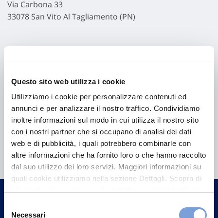
Via Carbona 33
33078 San Vito Al Tagliamento (PN)
Questo sito web utilizza i cookie
Utilizziamo i cookie per personalizzare contenuti ed
annunci e per analizzare il nostro traffico. Condividiamo
inoltre informazioni sul modo in cui utilizza il nostro sito
con i nostri partner che si occupano di analisi dei dati
Hai bisogno di
web e di pubblicità, i quali potrebbero combinarle con
informazioni?
altre informazioni che ha fornito loro o che hanno raccolto
dal suo utilizzo dei loro servizi. Maggiori informazioni su
Trova l'Agenzia più vicina a te e parla con
quali cookie utilizziamo nella sezione Dettagli. Scopra di
un nostro Agente.
più su chi siamo, come può contattarci e come trattiamo i
dati personali nella nostra Informativa sulla privacy che
Selezione
Contattaci
può trovare nel footer del sito nella sezione "Informativa
Necessari
del