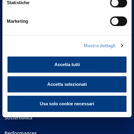
Statistiche
Marketing
Vittoria Assicurazioni S.p.A.
Via Ignazio Gardella, 2
20149 Milano
Part. IVA 01329510158
Mostra dettagli
FAQ
Accetta tutti
Governance
Accetta selezionati
Investor Relations
Altre informazioni
Usa solo cookie necessari
Sostenibilità
Performances