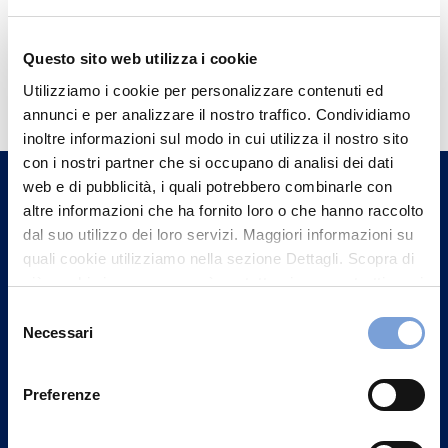
Questo sito web utilizza i cookie
Hai bisogno di
Utilizziamo i cookie per personalizzare contenuti ed
informazioni?
annunci e per analizzare il nostro traffico. Condividiamo
Trova l'Agenzia più vicina a te e parla con
inoltre informazioni sul modo in cui utilizza il nostro sito
con i nostri partner che si occupano di analisi dei dati
un nostro Agente.
web e di pubblicità, i quali potrebbero combinarle con
altre informazioni che ha fornito loro o che hanno raccolto
Contattaci
dal suo utilizzo dei loro servizi. Maggiori informazioni su
quali cookie utilizziamo nella sezione Dettagli. Scopra di
più su chi siamo, come può contattarci e come trattiamo i
dati personali nella nostra Informativa sulla privacy che
Selezione
può trovare nel footer del sito nella sezione "Informativa
Necessari
del
Privacy del sito".
consenso
Preferenze