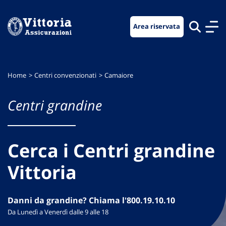
Vai
Vai
Vai
al
al
al
Area riservata
menu
contenuto
footer
di
principale
navigazione
Home
Centri convenzionati
Camaiore
Centri grandine
Cerca i Centri grandine
Vittoria
Danni da grandine? Chiama l'800.19.10.10
Da Lunedì a Venerdì dalle 9 alle 18