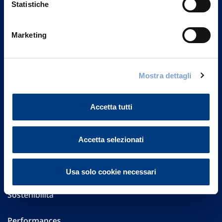
Statistiche
Marketing
Vittoria Assicurazioni S.p.A.
Via Ignazio Gardella, 2
20149 Milano
Part. IVA 01329510158
Mostra dettagli
FAQ
Accetta tutti
Governance
Accetta selezionati
Investor Relations
Altre informazioni
Usa solo cookie necessari
Sostenibilità
Performances