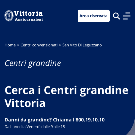
Vai
Vai
Vai
al
al
al
Area riservata
menu
contenuto
footer
di
principale
navigazione
Home
Centri convenzionati
San Vito Di Leguzzano
Centri grandine
Cerca i Centri grandine
Vittoria
Danni da grandine? Chiama l'800.19.10.10
Da Lunedì a Venerdì dalle 9 alle 18