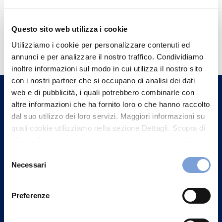
Questo sito web utilizza i cookie
Hai bisogno di
Utilizziamo i cookie per personalizzare contenuti ed
informazioni?
annunci e per analizzare il nostro traffico. Condividiamo
Trova l'Agenzia più vicina a te e parla con
inoltre informazioni sul modo in cui utilizza il nostro sito
con i nostri partner che si occupano di analisi dei dati
un nostro Agente.
web e di pubblicità, i quali potrebbero combinarle con
altre informazioni che ha fornito loro o che hanno raccolto
Contattaci
dal suo utilizzo dei loro servizi. Maggiori informazioni su
quali cookie utilizziamo nella sezione Dettagli. Scopra di
più su chi siamo, come può contattarci e come trattiamo i
dati personali nella nostra Informativa sulla privacy che
Selezione
può trovare nel footer del sito nella sezione "Informativa
Necessari
del
Privacy del sito".
consenso
Preferenze