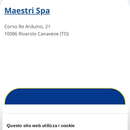
Maestri Spa
Corso Re Arduino, 21
10086 Rivarolo Canavese (TO)
Hai bisogno di
informazioni?
Questo sito web utilizza i cookie
Trova l'Agenzia più vicina a te e parla con