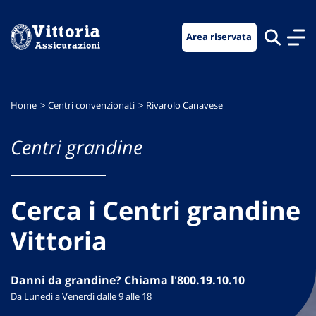
Vai
Vai
Vai
al
al
al
Area riservata
menu
contenuto
footer
di
principale
navigazione
Home
Centri convenzionati
Rivarolo Canavese
Centri grandine
Cerca i Centri grandine
Vittoria
Danni da grandine? Chiama l'800.19.10.10
Da Lunedì a Venerdì dalle 9 alle 18