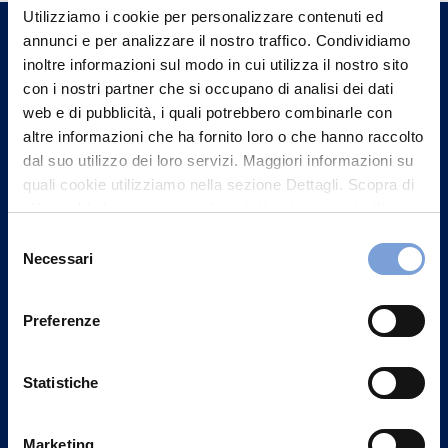
un nostro Agente.
Utilizziamo i cookie per personalizzare contenuti ed
annunci e per analizzare il nostro traffico. Condividiamo
inoltre informazioni sul modo in cui utilizza il nostro sito
Contattaci
con i nostri partner che si occupano di analisi dei dati
web e di pubblicità, i quali potrebbero combinarle con
altre informazioni che ha fornito loro o che hanno raccolto
dal suo utilizzo dei loro servizi. Maggiori informazioni su
quali cookie utilizziamo nella sezione Dettagli. Scopra di
più su chi siamo, come può contattarci e come trattiamo i
dati personali nella nostra Informativa sulla privacy che
Selezione
può trovare nel footer del sito nella sezione "Informativa
Necessari
del
Privacy del sito".
consenso
Preferenze
Vittoria Assicurazioni S.p.A.
Statistiche
Via Ignazio Gardella, 2
20149 Milano
Marketing