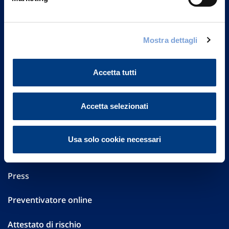
Part. IVA 01329510158
FAQ
Mostra dettagli
Governance
Accetta tutti
Investor Relations
Altre informazioni
Accetta selezionati
Sostenibilità
Usa solo cookie necessari
Performances
Press
Preventivatore online
Attestato di rischio