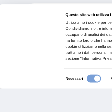
Questo sito web utilizza i
Utilizziamo i cookie per pe
Condividiamo inoltre informa
Genyio Servizi E Soluzio
occupano di analisi dei dat
ha fornito loro o che hanno
cookie utilizziamo nella s
In Evidenza
trattiamo i dati personali n
Via Macchia San Luca 87
sezione "Informativa Privac
85100 Potenza (PZ)
Indicazioni
Selezione
Visita il sito
Necessari
del
consenso