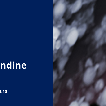
andine
0.10