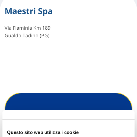
Maestri Spa
Via Flaminia Km 189
Gualdo Tadino (PG)
Hai bisogno di
informazioni?
Questo sito web utilizza i cookie
Trova l'Agenzia più vicina a te e parla con