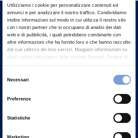
un nostro Agente.
Utilizziamo i cookie per personalizzare contenuti ed
annunci e per analizzare il nostro traffico. Condividiamo
inoltre informazioni sul modo in cui utilizza il nostro sito
Contattaci
con i nostri partner che si occupano di analisi dei dati
web e di pubblicità, i quali potrebbero combinarle con
altre informazioni che ha fornito loro o che hanno raccolto
dal suo utilizzo dei loro servizi. Maggiori informazioni su
quali cookie utilizziamo nella sezione Dettagli. Scopra di
più su chi siamo, come può contattarci e come trattiamo i
dati personali nella nostra Informativa sulla privacy che
Selezione
può trovare nel footer del sito nella sezione "Informativa
Necessari
del
Privacy del sito".
consenso
Preferenze
Vittoria Assicurazioni S.p.A.
Statistiche
Via Ignazio Gardella, 2
20149 Milano
Marketing