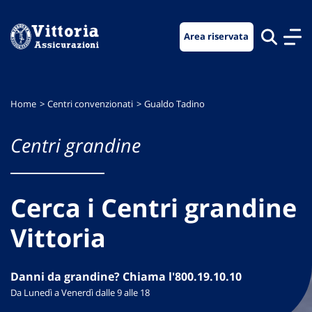
Vai
Vai
Vai
al
al
al
Area riservata
menu
contenuto
footer
di
principale
navigazione
Home
Centri convenzionati
Gualdo Tadino
Centri grandine
Cerca i Centri grandine
Vittoria
Danni da grandine? Chiama l'800.19.10.10
Da Lunedì a Venerdì dalle 9 alle 18