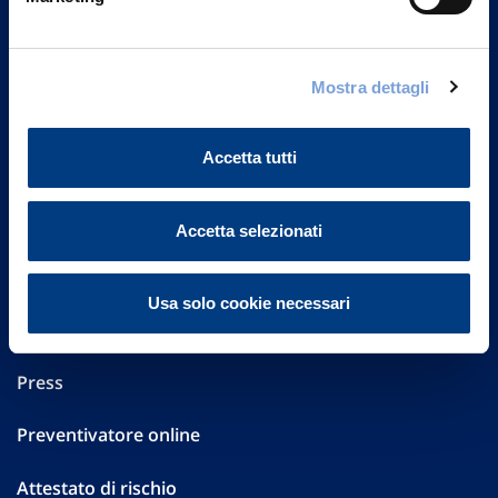
Part. IVA 01329510158
FAQ
Mostra dettagli
Governance
Accetta tutti
Investor Relations
Altre informazioni
Accetta selezionati
Sostenibilità
Usa solo cookie necessari
Performances
Press
Preventivatore online
Attestato di rischio