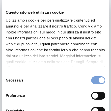
Questo sito web utilizza i cookie
Utilizziamo i cookie per personalizzare contenuti ed
Visualizza il set
annunci e per analizzare il nostro traffico. Condividiamo
inoltre informazioni sul modo in cui utilizza il nostro sito
informativo
con i nostri partner che si occupano di analisi dei dati
web e di pubblicità, i quali potrebbero combinarle con
altre informazioni che ha fornito loro o che hanno raccolto
dal suo utilizzo dei loro servizi. Maggiori informazioni su
quali cookie utilizziamo nella sezione Dettagli. Scopra di
più su chi siamo, come può contattarci e come trattiamo i
dati personali nella nostra Informativa sulla privacy che
Selezione
Potrebbe interessarti anche:
può trovare nel footer del sito nella sezione "Informativa
Necessari
del
Privacy del sito".
consenso
Preferenze
Statistiche