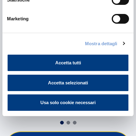
Marketing
Piano Individuale Pensionistico
Mostra dettagli
Vittoria
Accetta tutti
Accetta selezionati
Leggi il contenuto
Usa solo cookie necessari
Scopri tutte le proposte