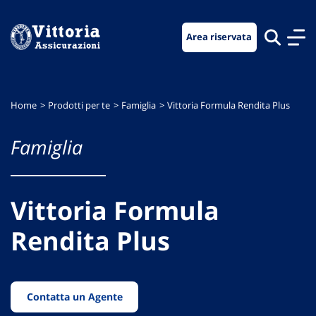
Vai
Vai
Vai
al
al
al
Area riservata
menu
contenuto
footer
di
principale
navigazione
Home
Prodotti per te
Famiglia
Vittoria Formula Rendita Plus
Famiglia
Vittoria Formula
Rendita Plus
Contatta un Agente