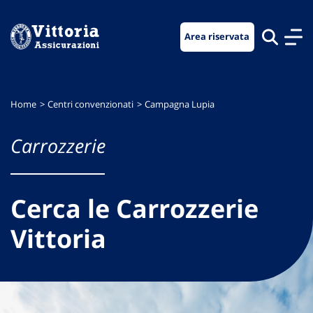
Vai
Vai
Vai
al
al
al
Area riservata
menu
contenuto
footer
di
principale
navigazione
Home
Centri convenzionati
Campagna Lupia
Carrozzerie
Cerca le Carrozzerie
Vittoria