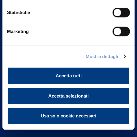
Statistiche
Marketing
Vittoria Assicurazioni S.p.A.
Via Ignazio Gardella, 2
Mostra dettagli
20149 Milano
Part. IVA 01329510158
Accetta tutti
FAQ
Governance
Accetta selezionati
Investor Relations
Usa solo cookie necessari
Altre informazioni