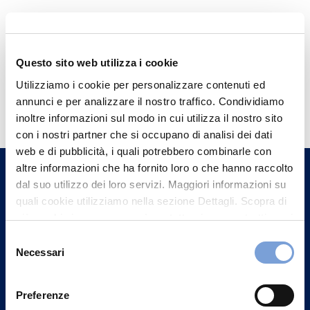
Questo sito web utilizza i cookie
Utilizziamo i cookie per personalizzare contenuti ed
Hai bisogno di
annunci e per analizzare il nostro traffico. Condividiamo
informazioni?
inoltre informazioni sul modo in cui utilizza il nostro sito
con i nostri partner che si occupano di analisi dei dati
Trova l'Agenzia più vicina a te e parla con
web e di pubblicità, i quali potrebbero combinarle con
un nostro Agente.
altre informazioni che ha fornito loro o che hanno raccolto
dal suo utilizzo dei loro servizi. Maggiori informazioni su
Contattaci
quali cookie utilizziamo nella sezione Dettagli. Scopra di
più su chi siamo, come può contattarci e come trattiamo i
dati personali nella nostra Informativa sulla privacy che
Selezione
può trovare nel footer del sito nella sezione "Informativa
Necessari
del
Privacy del sito".
consenso
Preferenze