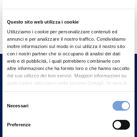
Questo sito web utilizza i cookie
Hai bisogno di
Utilizziamo i cookie per personalizzare contenuti ed
informazioni?
annunci e per analizzare il nostro traffico. Condividiamo
inoltre informazioni sul modo in cui utilizza il nostro sito
Trova l'Agenzia più vicina a te e parla con
con i nostri partner che si occupano di analisi dei dati
un nostro Agente.
web e di pubblicità, i quali potrebbero combinarle con
altre informazioni che ha fornito loro o che hanno raccolto
Contattaci
dal suo utilizzo dei loro servizi. Maggiori informazioni su
quali cookie utilizziamo nella sezione Dettagli. Scopra di
più su chi siamo, come può contattarci e come trattiamo i
dati personali nella nostra Informativa sulla privacy che
Selezione
può trovare nel footer del sito nella sezione "Informativa
Necessari
del
Privacy del sito".
consenso
Preferenze