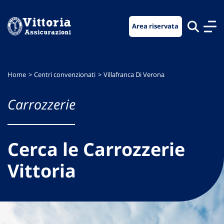
Vai
Vai
Vai
al
al
al
Area riservata
menu
contenuto
footer
di
principale
navigazione
Home
Centri convenzionati
Villafranca Di Verona
Carrozzerie
Cerca le Carrozzerie
Vittoria