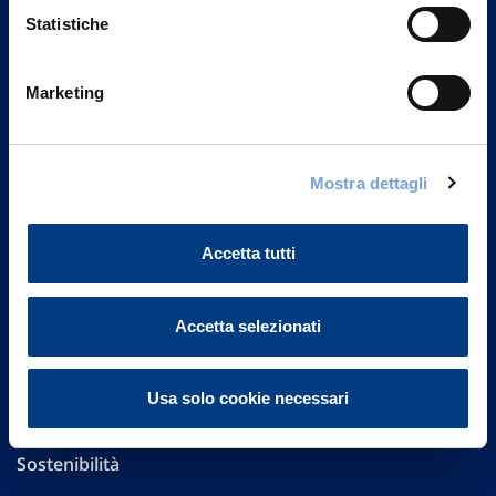
Statistiche
Marketing
Vittoria Assicurazioni S.p.A.
Via Ignazio Gardella, 2
20149 Milano
Mostra dettagli
Part. IVA 01329510158
FAQ
Accetta tutti
Governance
Accetta selezionati
Investor Relations
Usa solo cookie necessari
Altre informazioni
Sostenibilità