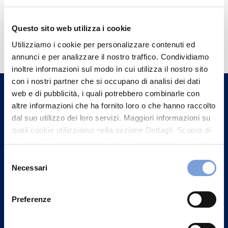
Questo sito web utilizza i cookie
Hai bisogno di
Utilizziamo i cookie per personalizzare contenuti ed
informazioni?
annunci e per analizzare il nostro traffico. Condividiamo
Trova l'Agenzia più vicina a te e parla con
inoltre informazioni sul modo in cui utilizza il nostro sito
un nostro Agente.
con i nostri partner che si occupano di analisi dei dati
web e di pubblicità, i quali potrebbero combinarle con
altre informazioni che ha fornito loro o che hanno raccolto
Contattaci
dal suo utilizzo dei loro servizi. Maggiori informazioni su
quali cookie utilizziamo nella sezione Dettagli. Scopra di
più su chi siamo, come può contattarci e come trattiamo i
dati personali nella nostra Informativa sulla privacy che
Selezione
può trovare nel footer del sito nella sezione "Informativa
Necessari
del
Privacy del sito".
consenso
Preferenze