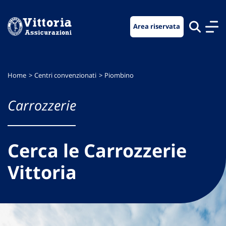
Vai
Vai
Vai
al
al
al
Area riservata
menu
contenuto
footer
di
principale
navigazione
Home
Centri convenzionati
Piombino
Carrozzerie
Cerca le Carrozzerie
Vittoria