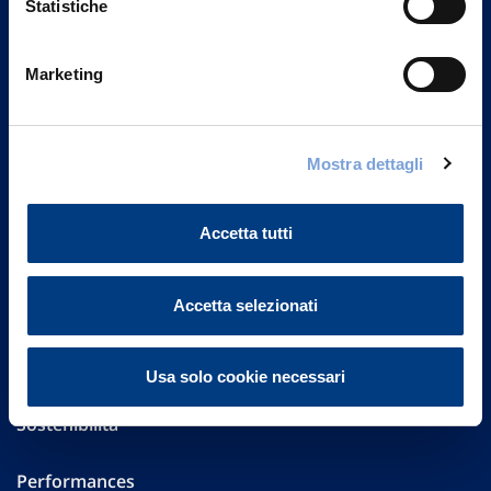
Statistiche
Marketing
Vittoria Assicurazioni S.p.A.
Via Ignazio Gardella, 2
20149 Milano
Part. IVA 01329510158
Mostra dettagli
FAQ
Accetta tutti
Governance
Accetta selezionati
Investor Relations
Altre informazioni
Usa solo cookie necessari
Sostenibilità
Performances