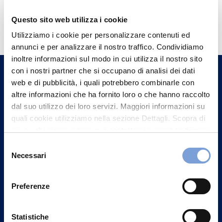
Hai bisogno di
Questo sito web utilizza i cookie
informazioni?
Utilizziamo i cookie per personalizzare contenuti ed
annunci e per analizzare il nostro traffico. Condividiamo
Trova l'Agenzia più vicina a te e parla con
inoltre informazioni sul modo in cui utilizza il nostro sito
un nostro Agente.
con i nostri partner che si occupano di analisi dei dati
web e di pubblicità, i quali potrebbero combinarle con
Contattaci
altre informazioni che ha fornito loro o che hanno raccolto
dal suo utilizzo dei loro servizi. Maggiori informazioni su
quali cookie utilizziamo nella sezione Dettagli. Scopra di
più su chi siamo, come può contattarci e come trattiamo i
dati personali nella nostra Informativa sulla privacy che
Selezione
può trovare nel footer del sito nella sezione "Informativa
Necessari
del
Privacy del sito".
consenso
Preferenze
Statistiche