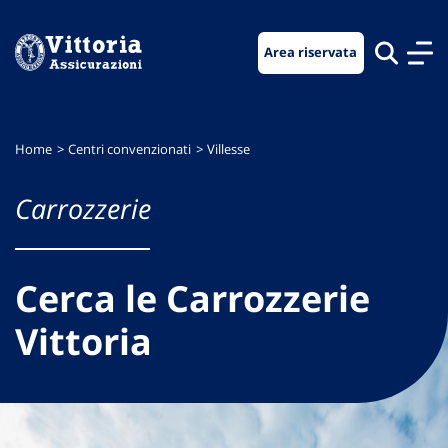
Vai
Vai
Vai
al
al
al
Area riservata
menu
contenuto
footer
di
principale
navigazione
Home
Centri convenzionati
Villesse
Carrozzerie
Cerca le Carrozzerie
Vittoria