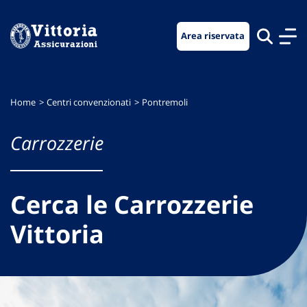
Vai
Vai
Vai
al
al
al
Area riservata
menu
contenuto
footer
di
principale
navigazione
Home
Centri convenzionati
Pontremoli
Carrozzerie
Cerca le Carrozzerie
Vittoria