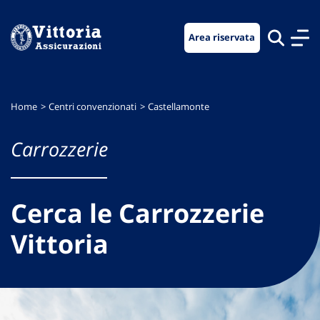
Vai
Vai
Vai
al
al
al
Area riservata
menu
contenuto
footer
di
principale
navigazione
Home
Centri convenzionati
Castellamonte
Carrozzerie
Cerca le Carrozzerie
Vittoria