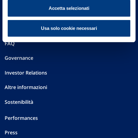
Vittoria Assicurazioni S.p.A.
Accetta selezionati
Via Ignazio Gardella, 2
20149 Milano
Part. IVA 01329510158
Usa solo cookie necessari
FAQ
Governance
Investor Relations
Altre informazioni
Sostenibilità
Performances
Press