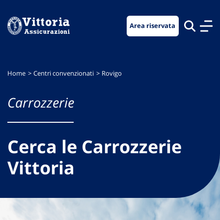
Vai
Vai
Vai
al
al
al
Area riservata
menu
contenuto
footer
di
principale
navigazione
Home
Centri convenzionati
Rovigo
Carrozzerie
Cerca le Carrozzerie
Vittoria