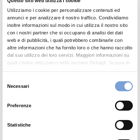
Questo sito web utilizza i cookie
Indicazioni
Utilizziamo i cookie per personalizzare contenuti ed
0425474992
annunci e per analizzare il nostro traffico. Condividiamo
inoltre informazioni sul modo in cui utilizza il nostro sito
CARROZZERIAFORMULA2@GMAIL.COM
con i nostri partner che si occupano di analisi dei dati
web e di pubblicità, i quali potrebbero combinarle con
altre informazioni che ha fornito loro o che hanno raccolto
Chiama ora
dal suo utilizzo dei loro servizi. Maggiori informazioni su
quali cookie utilizziamo nella sezione Dettagli. Scopra di
più su chi siamo, come può contattarci e come trattiamo i
dati personali nella nostra Informativa sulla privacy che
Selezione
può trovare nel footer del sito nella sezione "Informativa
Necessari
del
Privacy del sito".
consenso
Preferenze
Hai bisogno di
Statistiche
informazioni?