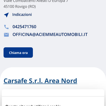
Viale Combattenti Alleati D'Europa 7
45100 Rovigo (RO)
Indicazioni
0425471760
OFFICINA@ACIEMMEAUTOMOBILI.IT
Chiama ora
Carsafe S.r.l. Area Nord
Via Fra' Girolamo Savonarola 1
45100 Rovigo (RO)