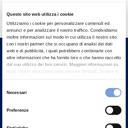
Hai bisogno di
Questo sito web utilizza i cookie
informazioni?
Utilizziamo i cookie per personalizzare contenuti ed
annunci e per analizzare il nostro traffico. Condividiamo
Trova l'Agenzia più vicina a te e parla con
inoltre informazioni sul modo in cui utilizza il nostro sito
un nostro Agente.
con i nostri partner che si occupano di analisi dei dati
web e di pubblicità, i quali potrebbero combinarle con
Contattaci
altre informazioni che ha fornito loro o che hanno raccolto
dal suo utilizzo dei loro servizi. Maggiori informazioni su
quali cookie utilizziamo nella sezione Dettagli. Scopra di
più su chi siamo, come può contattarci e come trattiamo i
dati personali nella nostra Informativa sulla privacy che
Selezione
può trovare nel footer del sito nella sezione "Informativa
Necessari
del
Privacy del sito".
consenso
Preferenze
Statistiche