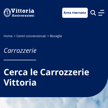
Vai
Vai
Vai
al
al
al
Area riservata
menu
contenuto
footer
di
principale
navigazione
Home
Centri convenzionati
Bisceglie
Carrozzerie
Cerca le Carrozzerie
Vittoria