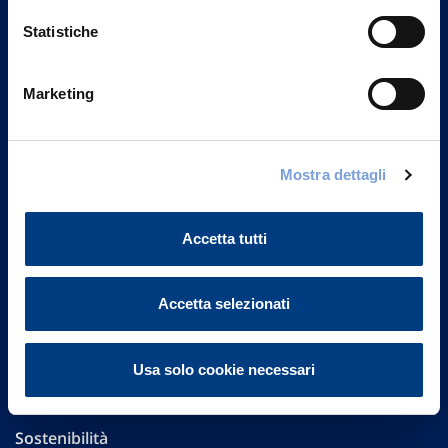
Statistiche
Marketing
Vittoria Assicurazioni S.p.A.
Via Ignazio Gardella, 2
20149 Milano
Mostra dettagli
Part. IVA 01329510158
Accetta tutti
FAQ
Governance
Accetta selezionati
Investor Relations
Usa solo cookie necessari
Altre informazioni
Sostenibilità