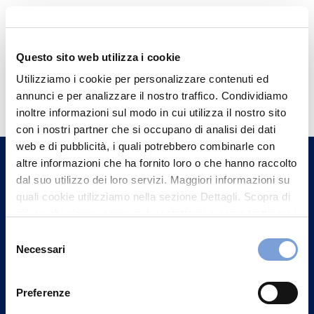
Questo sito web utilizza i cookie
Hai bisogno di
Utilizziamo i cookie per personalizzare contenuti ed
annunci e per analizzare il nostro traffico. Condividiamo
informazioni?
inoltre informazioni sul modo in cui utilizza il nostro sito
Trova l'Agenzia più vicina a te e parla con
con i nostri partner che si occupano di analisi dei dati
un nostro Agente.
web e di pubblicità, i quali potrebbero combinarle con
altre informazioni che ha fornito loro o che hanno raccolto
dal suo utilizzo dei loro servizi. Maggiori informazioni su
Contattaci
quali cookie utilizziamo nella sezione Dettagli. Scopra di
più su chi siamo, come può contattarci e come trattiamo i
dati personali nella nostra Informativa sulla privacy che
Selezione
può trovare nel footer del sito nella sezione "Informativa
Necessari
del
Privacy del sito".
consenso
Preferenze