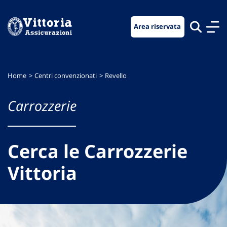
Vai
Vai
Vai
al
al
al
Area riservata
menu
contenuto
footer
di
principale
navigazione
Home
Centri convenzionati
Revello
Carrozzerie
Cerca le Carrozzerie
Vittoria