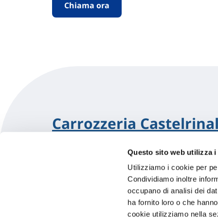
Chiama ora
Carrozzeria Castelrina
Questo sito web utilizza i
Via Torino 122
12045 Fossano (CN)
Indicazion
Utilizziamo i cookie per pe
Condividiamo inoltre informa
occupano di analisi dei dat
0172694812
ha fornito loro o che hanno
CASTELRINALDO@ALICE.IT
cookie utilizziamo nella s