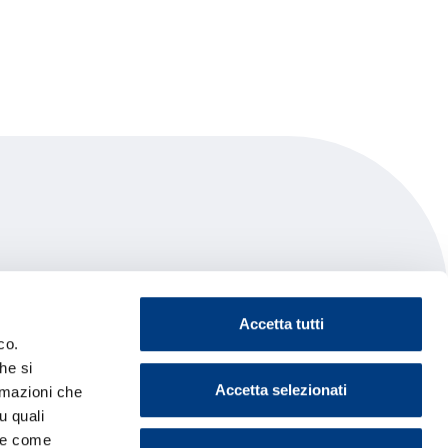
Accetta tutti
co.
he si
Accetta selezionati
ormazioni che
u quali
i e come