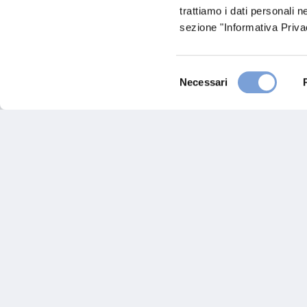
trattiamo i dati personali n
0172657385
sezione "Informativa Privac
Chiama ora
Selezione
Necessari
del
consenso
Hai bi
Trova l'A
nostro Ag