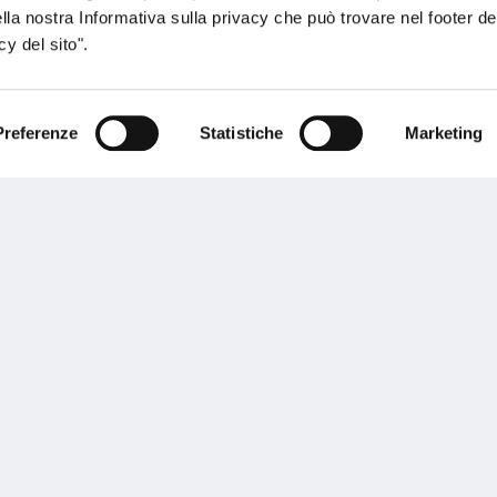
ella nostra Informativa sulla privacy che può trovare nel footer del
y del sito".
Preferenze
Statistiche
Marketing
sogno di informazioni?
genzia più vicina a te e parla con un
C
ente.