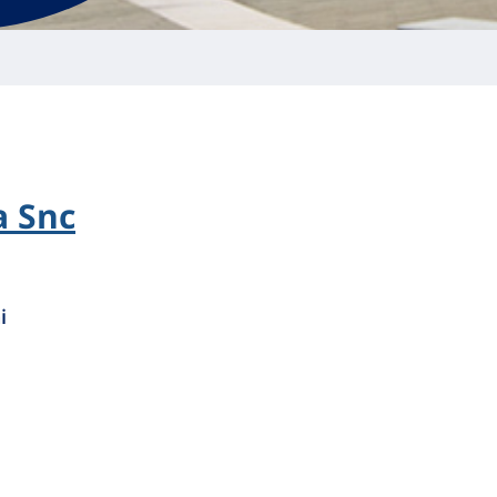
a Snc
i