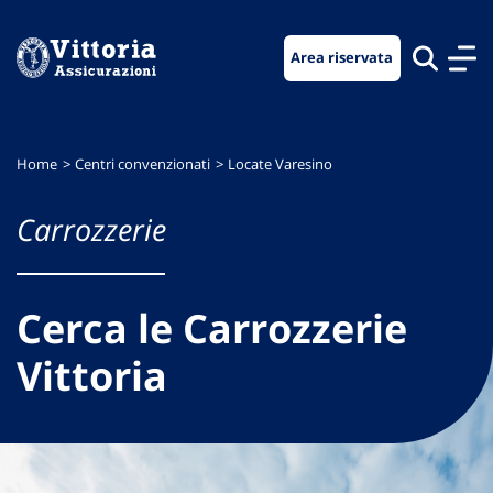
Vai
Vai
Vai
al
al
al
Area riservata
menu
contenuto
footer
di
principale
navigazione
Home
Centri convenzionati
Locate Varesino
Carrozzerie
Cerca le Carrozzerie
Vittoria