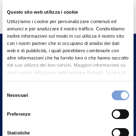
Hai bisogno di
Questo sito web utilizza i cookie
informazioni?
Utilizziamo i cookie per personalizzare contenuti ed
annunci e per analizzare il nostro traffico. Condividiamo
Trova l'Agenzia più vicina a te e parla con
inoltre informazioni sul modo in cui utilizza il nostro sito
un nostro Agente.
con i nostri partner che si occupano di analisi dei dati
web e di pubblicità, i quali potrebbero combinarle con
Contattaci
altre informazioni che ha fornito loro o che hanno raccolto
dal suo utilizzo dei loro servizi. Maggiori informazioni su
quali cookie utilizziamo nella sezione Dettagli. Scopra di
più su chi siamo, come può contattarci e come trattiamo i
dati personali nella nostra Informativa sulla privacy che
Selezione
può trovare nel footer del sito nella sezione "Informativa
Necessari
del
Privacy del sito".
consenso
Preferenze
Statistiche