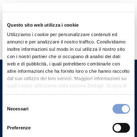
Questo sito web utilizza i cookie
Hai bisogno di
Utilizziamo i cookie per personalizzare contenuti ed
annunci e per analizzare il nostro traffico. Condividiamo
informazioni?
inoltre informazioni sul modo in cui utilizza il nostro sito
Trova l'Agenzia più vicina a te e parla con
con i nostri partner che si occupano di analisi dei dati
un nostro Agente.
web e di pubblicità, i quali potrebbero combinarle con
altre informazioni che ha fornito loro o che hanno raccolto
dal suo utilizzo dei loro servizi. Maggiori informazioni su
Contattaci
quali cookie utilizziamo nella sezione Dettagli. Scopra di
più su chi siamo, come può contattarci e come trattiamo i
dati personali nella nostra Informativa sulla privacy che
Selezione
può trovare nel footer del sito nella sezione "Informativa
Necessari
del
Privacy del sito".
consenso
Preferenze