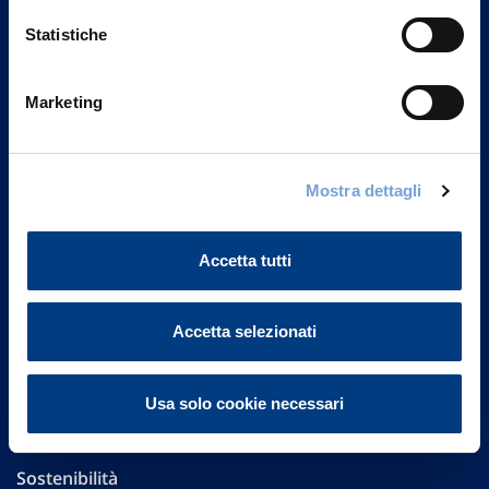
Statistiche
Marketing
Vittoria Assicurazioni S.p.A.
Via Ignazio Gardella, 2
20149 Milano
Mostra dettagli
Part. IVA 01329510158
Accetta tutti
FAQ
Governance
Accetta selezionati
Investor Relations
Usa solo cookie necessari
Altre informazioni
Sostenibilità