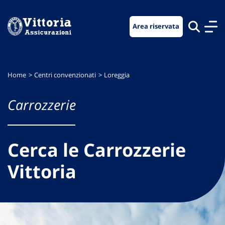
Vai
Vai
Vai
al
al
al
Area riservata
menu
contenuto
footer
di
principale
navigazione
Home
Centri convenzionati
Loreggia
Carrozzerie
Cerca le Carrozzerie
Vittoria