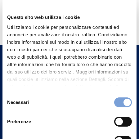
Questo sito web utilizza i cookie
Hai bisogno di
Utilizziamo i cookie per personalizzare contenuti ed
informazioni?
annunci e per analizzare il nostro traffico. Condividiamo
Trova l'Agenzia più vicina a te e parla con
inoltre informazioni sul modo in cui utilizza il nostro sito
un nostro Agente.
con i nostri partner che si occupano di analisi dei dati
web e di pubblicità, i quali potrebbero combinarle con
altre informazioni che ha fornito loro o che hanno raccolto
Contattaci
dal suo utilizzo dei loro servizi. Maggiori informazioni su
quali cookie utilizziamo nella sezione Dettagli. Scopra di
più su chi siamo, come può contattarci e come trattiamo i
dati personali nella nostra Informativa sulla privacy che
Selezione
può trovare nel footer del sito nella sezione "Informativa
Necessari
del
Privacy del sito".
consenso
Preferenze