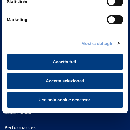
Statistiche
Marketing
Vittoria Assicurazioni S.p.A.
Via Ignazio Gardella, 2
20149 Milano
Part. IVA 01329510158
Mostra dettagli
FAQ
Accetta tutti
Governance
Accetta selezionati
Investor Relations
Altre informazioni
Usa solo cookie necessari
Sostenibilità
Performances