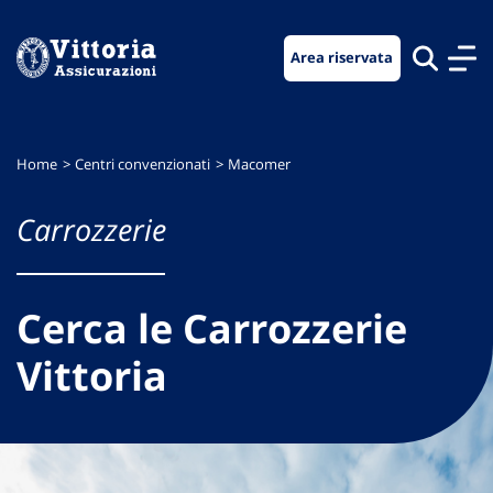
Vai
Vai
Vai
al
al
al
Area riservata
menu
contenuto
footer
di
principale
navigazione
Home
Centri convenzionati
Macomer
Carrozzerie
Cerca le Carrozzerie
Vittoria