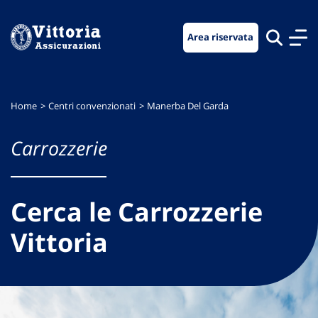
Vai
Vai
Vai
al
al
al
Area riservata
menu
contenuto
footer
di
principale
navigazione
Home
Centri convenzionati
Manerba Del Garda
Carrozzerie
Cerca le Carrozzerie
Vittoria