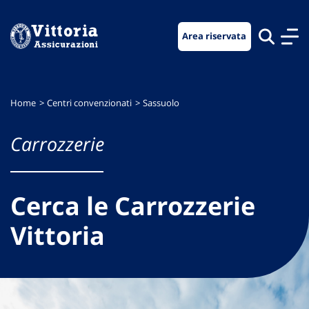
Vai
Vai
Vai
al
al
al
Area riservata
menu
contenuto
footer
di
principale
navigazione
Home
Centri convenzionati
Sassuolo
Carrozzerie
Cerca le Carrozzerie
Vittoria