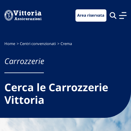
Vai
Vai
Vai
al
al
al
Area riservata
menu
contenuto
footer
di
principale
navigazione
Home
Centri convenzionati
Crema
Carrozzerie
Cerca le Carrozzerie
Vittoria