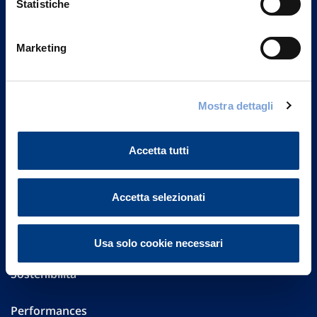
Statistiche
Marketing
Vittoria Assicurazioni S.p.A.
Via Ignazio Gardella, 2
20149 Milano
Part. IVA 01329510158
Mostra dettagli
FAQ
Accetta tutti
Governance
Accetta selezionati
Investor Relations
Altre informazioni
Usa solo cookie necessari
Sostenibilità
Performances