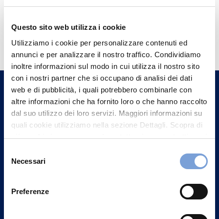
Questo sito web utilizza i cookie
Hai bisogno di
Utilizziamo i cookie per personalizzare contenuti ed
informazioni?
annunci e per analizzare il nostro traffico. Condividiamo
Trova l'Agenzia più vicina a te e parla con
inoltre informazioni sul modo in cui utilizza il nostro sito
un nostro Agente.
con i nostri partner che si occupano di analisi dei dati
web e di pubblicità, i quali potrebbero combinarle con
altre informazioni che ha fornito loro o che hanno raccolto
Contattaci
dal suo utilizzo dei loro servizi. Maggiori informazioni su
quali cookie utilizziamo nella sezione Dettagli. Scopra di
più su chi siamo, come può contattarci e come trattiamo i
dati personali nella nostra Informativa sulla privacy che
Selezione
può trovare nel footer del sito nella sezione "Informativa
Necessari
del
Privacy del sito".
consenso
Preferenze