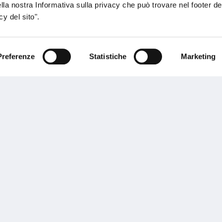
ella nostra Informativa sulla privacy che può trovare nel footer del
sogno di informazioni?
y del sito".
genzia più vicina a te e parla con un
C
ente.
Preferenze
Statistiche
Marketing
Performances
rnance
Press
tor Relations
Preventivatore online