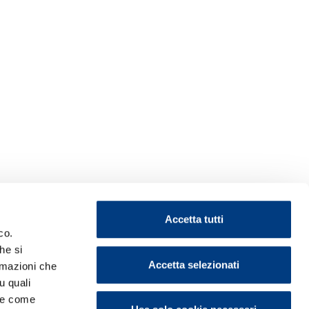
Accetta tutti
co.
he si
Accetta selezionati
ormazioni che
u quali
i e come