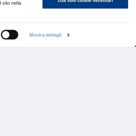
Usa solo cookie necessari
 sito nella
ontattaci
Mostra dettagli
Programma di Fidelizzazione
Reclami
Inadempimenti AAS